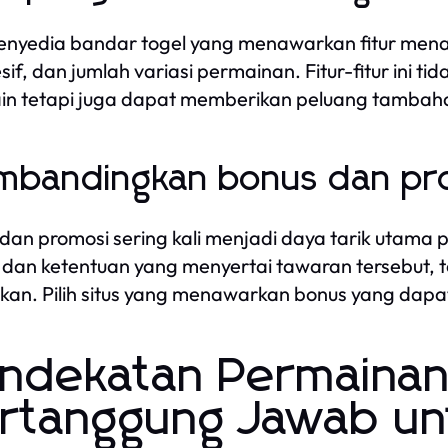
enyedia bandar togel yang menawarkan fitur menar
sif, dan jumlah variasi permainan. Fitur-fitur ini
in tetapi juga dapat memberikan peluang tambah
bandingkan bonus dan pro
dan promosi sering kali menjadi daya tarik utam
 dan ketentuan yang menyertai tawaran tersebut,
kan. Pilih situs yang menawarkan bonus yang dapat
ndekatan Permainan
rtanggung Jawab un