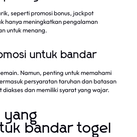
ik, seperti promosi bonus, jackpot
 tidak hanya meningkatkan pengalaman
an untuk menang.
mosi untuk bandar
a pemain. Namun, penting untuk memahami
 termasuk persyaratan taruhan dan batasan
 diakses dan memiliki syarat yang wajar.
 yang
tuk bandar togel