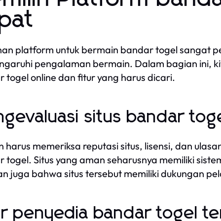
pat
han platform untuk bermain bandar togel sangat p
garuhi pengalaman bermain. Dalam bagian ini, ki
 togel online dan fitur yang harus dicari.
gevaluasi situs bandar toge
 harus memeriksa reputasi situs, lisensi, dan ulas
 togel. Situs yang aman seharusnya memiliki siste
an juga bahwa situs tersebut memiliki dukungan pel
ur penyedia bandar togel t