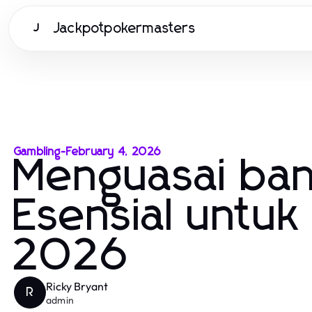
Jackpotpokermasters
J
Gambling
-
February 4, 2026
Menguasai band
Esensial untu
2026
Ricky Bryant
R
admin