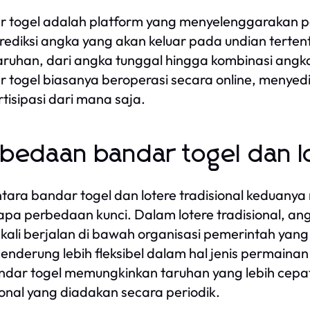
r togel adalah platform yang menyelenggarakan 
diksi angka yang akan keluar pada undian tertent
taruhan, dari angka tunggal hingga kombinasi ang
 togel biasanya beroperasi secara online, menye
tisipasi dari mana saja.
bedaan bandar togel dan lo
ara bandar togel dan lotere tradisional keduany
pa perbedaan kunci. Dalam lotere tradisional, ang
 kali berjalan di bawah organisasi pemerintah ya
cenderung lebih fleksibel dalam hal jenis permaina
andar togel memungkinkan taruhan yang lebih cepa
ional yang diadakan secara periodik.