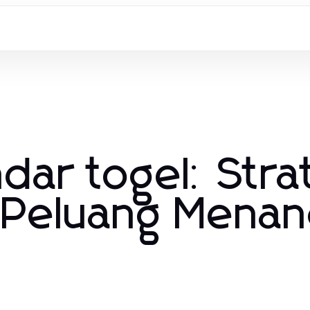
ar togel: Stra
k Peluang Menan