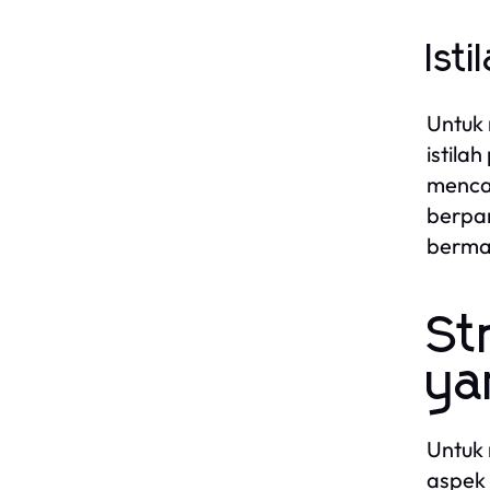
Ist
Untuk
istila
mencak
berpar
berma
St
ya
Untuk 
aspek