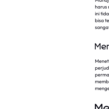
harus 
ini ti
bisa t
sanga
Men
Meneta
perjud
permai
memba
mengej
Me