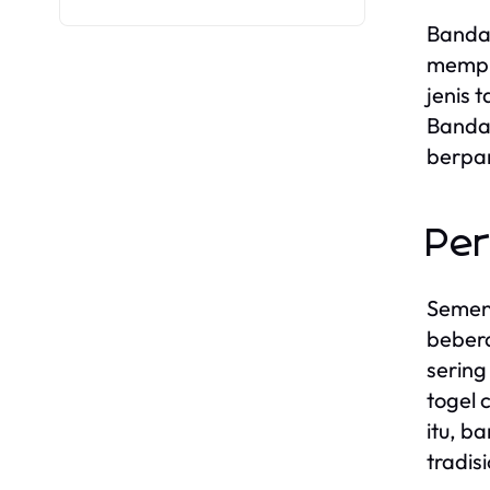
Banda
mempre
jenis 
Bandar
berpar
Per
Sement
bebera
sering
togel 
itu, b
tradis