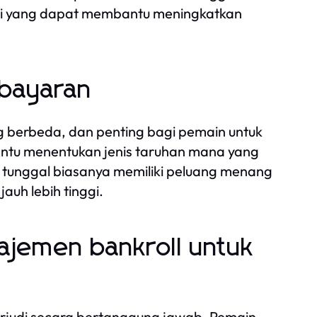
egi yang dapat membantu meningkatkan
mbayaran
g berbeda, dan penting bagi pemain untuk
ntu menentukan jenis taruhan mana yang
a tunggal biasanya memiliki peluang menang
uh lebih tinggi.
jemen bankroll untuk
rjudi secara bertanggung jawab. Pemain