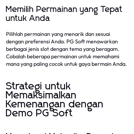
Memilih Permainan yang Tepat
untuk Anda
Pilihlah permainan yang menarik dan sesuai
dengan preferensi Anda. PG Soft menawarkan
berbagai jenis slot dengan tema yang beragam.
Cobalah beberapa permainan untuk memahami
mana yang paling cocok untuk gaya bermain Anda.
Strategi untuk
Memaksimalkan
Kemenangan dengan
Demo PG Soft