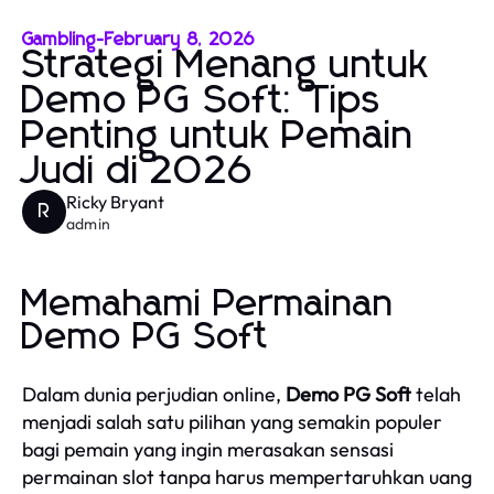
Gambling
-
February 8, 2026
Strategi Menang untuk
Demo PG Soft: Tips
Penting untuk Pemain
Judi di 2026
Ricky Bryant
R
admin
Memahami Permainan
Demo PG Soft
Dalam dunia perjudian online,
Demo PG Soft
telah
menjadi salah satu pilihan yang semakin populer
bagi pemain yang ingin merasakan sensasi
permainan slot tanpa harus mempertaruhkan uang