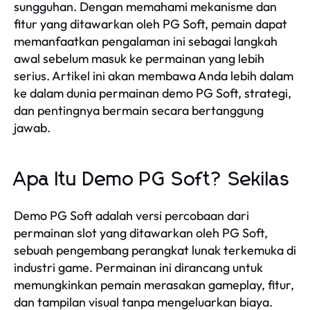
sungguhan. Dengan memahami mekanisme dan
fitur yang ditawarkan oleh PG Soft, pemain dapat
memanfaatkan pengalaman ini sebagai langkah
awal sebelum masuk ke permainan yang lebih
serius. Artikel ini akan membawa Anda lebih dalam
ke dalam dunia permainan demo PG Soft, strategi,
dan pentingnya bermain secara bertanggung
jawab.
Apa Itu Demo PG Soft? Sekilas
Demo PG Soft adalah versi percobaan dari
permainan slot yang ditawarkan oleh PG Soft,
sebuah pengembang perangkat lunak terkemuka di
industri game. Permainan ini dirancang untuk
memungkinkan pemain merasakan gameplay, fitur,
dan tampilan visual tanpa mengeluarkan biaya.