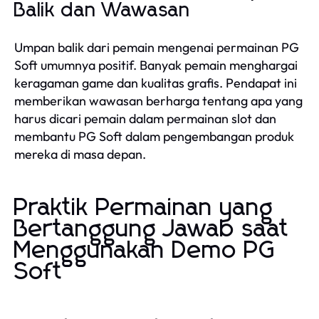
Balik dan Wawasan
Umpan balik dari pemain mengenai permainan PG
Soft umumnya positif. Banyak pemain menghargai
keragaman game dan kualitas grafis. Pendapat ini
memberikan wawasan berharga tentang apa yang
harus dicari pemain dalam permainan slot dan
membantu PG Soft dalam pengembangan produk
mereka di masa depan.
Praktik Permainan yang
Bertanggung Jawab saat
Menggunakan Demo PG
Soft