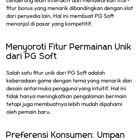
cenderung lebih interaktif dan menawarkan fitur-
fitur bonus yang menarik dibandingkan dengan slot
dari penyedia lain. Hal ini membuat PG Soft
menonjol di pasar yang kompetitif.
Menyoroti Fitur Permainan Unik
dari PG Soft
Salah satu fitur unik dari PG Soft adalah
keberadaan game dengan tema yang menarik dan
desain antarmuka pengguna yang intuitif. Hal ini
tidak hanya meningkatkan pengalaman bermain
tetapi juga membuatnya lebih mudah dipahami
oleh pemain baru.
Preferensi Konsumen: Umpan