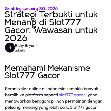
Gambling
-
January 30, 2026
Strategi Terbukti untuk
Menang di Slot777
Gacor: Wawasan untuk
2026
Ricky Bryant
R
admin
Memahami Mekanisme
Slot777 Gacor
Pemain slot online di Indonesia semakin banyak
beralih ke platform seperti
slot777 gacor
, yang
menawarkan beragam pilihan permainan dengan
peluang menang yang lebih baik. Slot777 gacor