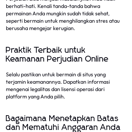
berhati-hati. Kenali tanda-tanda bahwa
permainan Anda mungkin sudah tidak sehat,
seperti bermain untuk menghilangkan stres atau
berusaha mengejar kerugian.
Praktik Terbaik untuk
Keamanan Perjudian Online
Selalu pastikan untuk bermain di situs yang
terjamin keamanannya. Dapatkan informasi
mengenai legalitas dan lisensi operasi dari
platform yang Anda pilih.
Bagaimana Menetapkan Batas
dan Mematuhi Anggaran Anda