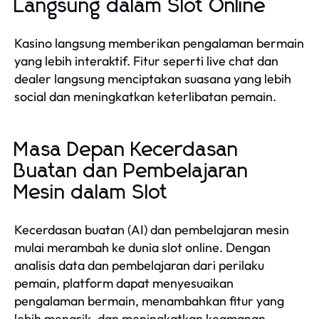
Langsung dalam Slot Online
Kasino langsung memberikan pengalaman bermain
yang lebih interaktif. Fitur seperti live chat dan
dealer langsung menciptakan suasana yang lebih
social dan meningkatkan keterlibatan pemain.
Masa Depan Kecerdasan
Buatan dan Pembelajaran
Mesin dalam Slot
Kecerdasan buatan (AI) dan pembelajaran mesin
mulai merambah ke dunia slot online. Dengan
analisis data dan pembelajaran dari perilaku
pemain, platform dapat menyesuaikan
pengalaman bermain, menambahkan fitur yang
lebih menarik, dan meningkatkan keamanan.