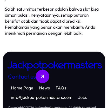
Salah satu mitos terbesar adalah bahwa slot bisa
dimanipulasi. Kenyataannya, setiap putaran
bersifat acak dan tidak dapat diprediksi.
Pemahaman yang benar akan membantu Anda
menikmati permainan dengan lebih baik.
Jackpotpokermasters
Contact us
Home Page
News
FAQs
info
@
jackpotpokermasters.com
Jobs
Copyright
©
2026
Jackpotpokermasters
.
All rights reserved