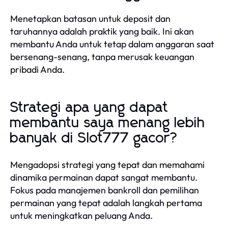
Menetapkan batasan untuk deposit dan
taruhannya adalah praktik yang baik. Ini akan
membantu Anda untuk tetap dalam anggaran saat
bersenang-senang, tanpa merusak keuangan
pribadi Anda.
Strategi apa yang dapat
membantu saya menang lebih
banyak di Slot777 gacor?
Mengadopsi strategi yang tepat dan memahami
dinamika permainan dapat sangat membantu.
Fokus pada manajemen bankroll dan pemilihan
permainan yang tepat adalah langkah pertama
untuk meningkatkan peluang Anda.