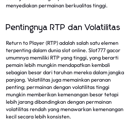
menyediakan permainan berkualitas tinggi.
Pentingnya RTP dan Volatilitas
Return to Player (RTP) adalah salah satu elemen
terpenting dalam dunia slot online. Slot777 gacor
umumnya memiliki RTP yang tinggi, yang berarti
pemain lebih mungkin mendapatkan kembali
sebagian besar dari taruhan mereka dalam jangka
panjang. Volatilitas juga memainkan peranan
penting; permainan dengan volatilitas tinggi
mungkin memberikan kemenangan besar tetapi
lebih jarang dibandingkan dengan permainan
volatilitas rendah yang menawarkan kemenangan
kecil secara lebih konsisten.