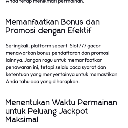
Anda tetap menikmati permainan.
Memanfaatkan Bonus dan
Promosi dengan Efektif
Seringkali, platform seperti Slot777 gacor
menawarkan bonus pendaftaran dan promosi
lainnya. Jangan ragu untuk memanfaatkan
penawaran ini, tetapi selalu baca syarat dan
ketentuan yang menyertainya untuk memastikan
Anda tahu apa yang diharapkan.
Menentukan Waktu Permainan
untuk Peluang Jackpot
Maksimal